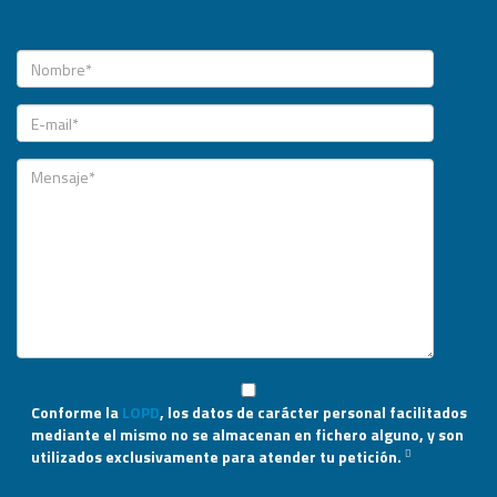
funcialidad
intuitivo
óptima.
y
rápido.
Conforme la
LOPD
, los datos de carácter personal facilitados
mediante el mismo no se almacenan en fichero alguno, y son
utilizados exclusivamente para atender tu petición.